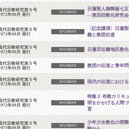
日蓮聖人御降誕七五
現代宗教研究第５号
現代宗教研究
1972年09月 発行
―第四回教化研究会
〈記念講演〉日蓮聖
現代宗教研究第５号
現代宗教研究
1972年09月 発行
義と教団伝道
現代宗教研究第５号
日蓮宗近畿地区教化
現代宗教研究
1972年09月 発行
現代宗教研究第５号
教団の伝道と青年問
現代宗教研究
1972年09月 発行
現代宗教研究第５号
現代の伝道における
現代宗教研究
1972年09月 発行
特集２ 布教カリキ
現代宗教研究第５号
明をかかげる人間づ
現代宗教研究
1972年09月 発行
育
少年少女教化の実際
現代宗教研究第５号
現代宗教研究
1972年09月 発行
験から―