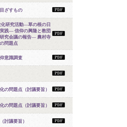
目ざすもの
教化研究活動―草の根の日
実践― 信仰の興隆と教団
研究会議の報告― 農村寺
の問題点
仰意識調査
化の問題点（討議要旨）
化の問題点（討議要旨）
（討議要旨）