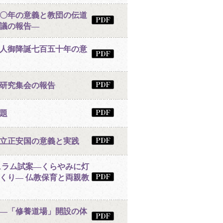
〇年の意義と教団の伝道
議の報告―
人御降誕七百五十年の意
研究集会の報告
題
立正安国の意義と実践
ュラム試案―くらやみに灯
くり― 仏教保育と両親教
―「修養道場」開設の体