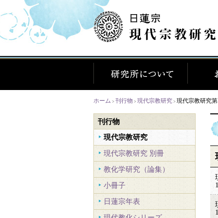
ホーム
刊行物
現代宗教研究
現代宗教研究第
>
>
>
刊行物
現代宗教研究
現代宗教研究 別冊
教化学研究（論集）
小冊子
日蓮宗年表
現代教化シリーズ